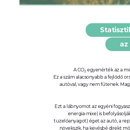
Statiszt
az
A CO
egyenérték az a mé
2
Ez a szám alacsonyabb a fejlődő or
autóval, vagy nem fűtenek. Mag
Ezt a lábnyomot az egyéni fogyasz
energia-mixe) is befolyásolj
tüzelőanyagot) éget az autó, a re
növekszik, ha kevésbé direkt mód