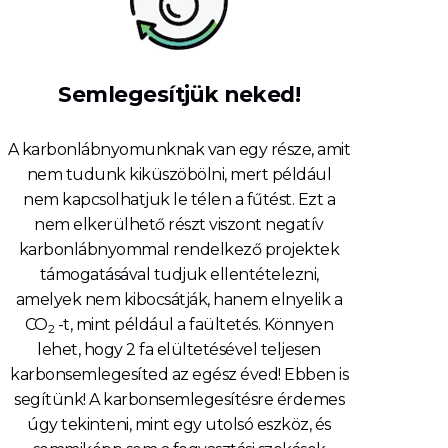
Semlegesítjük neked!
A karbonlábnyomunknak van egy része, amit
nem tudunk kiküszöbölni, mert például
nem kapcsolhatjuk le télen a fűtést. Ezt a
nem elkerülhető részt viszont negatív
karbonlábnyommal rendelkező projektek
támogatásával tudjuk ellentételezni,
amelyek nem kibocsátják, hanem elnyelik a
CO
-t, mint például a faültetés. Könnyen
2
lehet, hogy 2 fa elültetésével teljesen
karbonsemlegesíted az egész éved! Ebben is
segítünk! A karbonsemlegesítésre érdemes
úgy tekinteni, mint egy utolsó eszköz, és