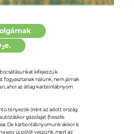
polgárnak
O
e.
2
bocsátásunkat kifejezzük.
ást fogyasztanak nálunk, nem járnak
an, ahol az átlag karbonlábnyom
ntű tényezők (mint az adott ország
tózáskor gázolajat (fosszilis
tása. De karbonlábnyomunk akkor is
 ha egy új pólót veszünk, mert az