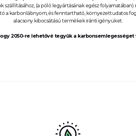
ok szállításához, (a póló legyártásának egész folyamatában) 
ó a karbonlábnyom, és fenntartható, környezettudatos fogy
alacsony kibocsátású termékek iránti igényüket.
hogy 2050-re lehetővé tegyük a karbonsemlegességet v