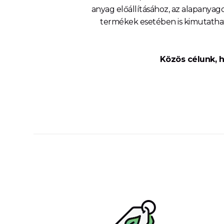
anyag előállításához, az alapanyag
termékek esetében is kimutathat
Közös célunk, 