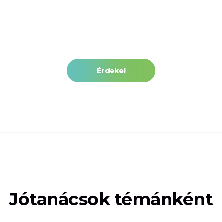
Érdekel
Jótanácsok témánként