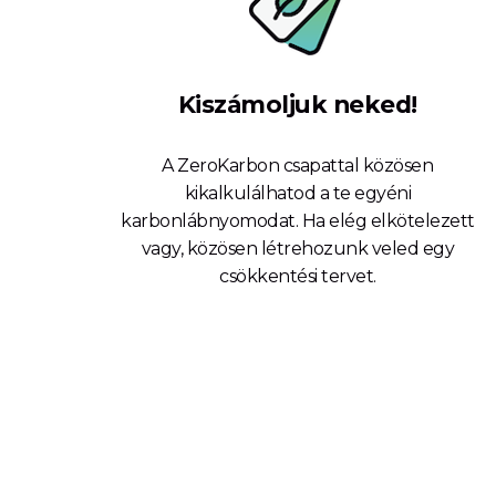
Kiszámoljuk neked!
A ZeroKarbon csapattal közösen
kikalkulálhatod a te egyéni
karbonlábnyomodat. Ha elég elkötelezett
vagy, közösen létrehozunk veled egy
csökkentési tervet.