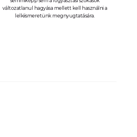
semmiképp sem a fogyasztási szokások
változatlanul hagyása mellett kell használni a
lelkiismeretünk megnyugtatására.