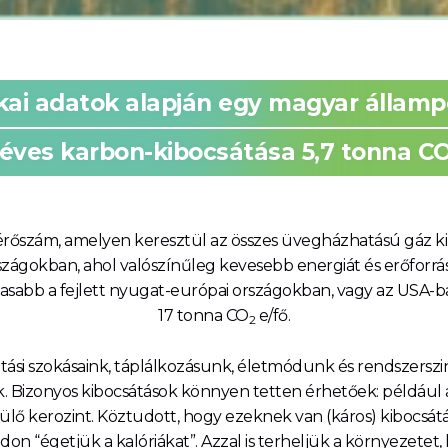
ikai adatok alapján egy magyar állam
 éves karbon-kibocsátása 5,7 tonna C
rőszám, amelyen keresztül az összes üvegházhatású gáz ki
szágokban, ahol valószínűleg kevesebb energiát és erőforr
asabb a fejlett nyugat-európai országokban, vagy az USA-b
17 tonna CO
e/fő.
2
tási szokásaink, táplálkozásunk, életmódunk és rendszerszi
ák. Bizonyos kibocsátások könnyen tetten érhetőek: például au
pülő kerozint. Köztudott, hogy ezeknek van (káros) kibocsá
on “égetjük a kalóriákat”. Azzal is terheljük a környezetet,