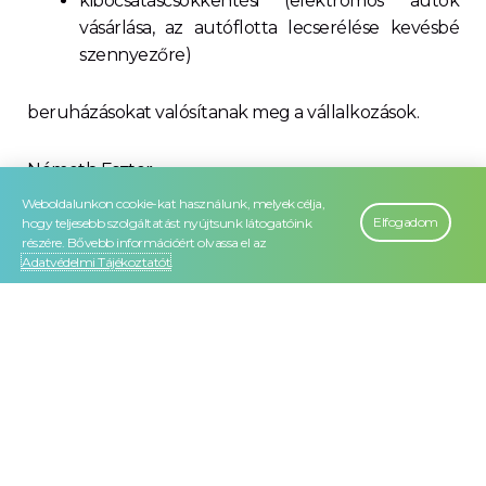
kibocsátáscsökkentési (elektromos autók
vásárlása, az autóflotta lecserélése kevésbé
szennyezőre)
beruházásokat valósítanak meg a vállalkozások.
Németh Eszter
Weboldalunkon cookie-kat használunk, melyek célja,
Elfogadom
hogy teljesebb szolgáltatást nyújtsunk látogatóink
részére. Bővebb információért olvassa el az
Adatvédelmi Tájékoztatót
.
Vissza