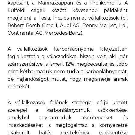
kapcsán), a Mannaszappan és a Profikomp is. A
külföldi cégek között követendő példaként
megjelent a Tesla. Inc., és német vállalkozások (pl.
Robert Bosch GmbH, Audi AG, Penny Market, Lidl,
Continental AG, Mercedes-Benz).
A vállalkozások karbonlábnyoma kifejezetten
foglalkoztatja a válaszadókat, hiszen volt, aki már
számszerűsítve is ismeri, 12% megbecsülte és több
mint kétharmaduk nem tudja a karbonlábnyomát,
de hajlandóságot mutat, hogy megismerje annak
mértékét.
A vállalkozások felének stratégiai céljai között
szerepel a karbonlábnyomuk csökkentése,
amelyből egyharmaduk akcióterveket és
intézkedéseket is megfogalmaz a környezetre
gyakorolt hatás mértékének csökkentése