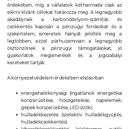
érdekében, míg a vállalatok kétharmada csak az
elérni kívánt célokat határozza meg. A legnagyobb
akadálynak a karbonlábnyom-számítás és
csökkentés kapcsán a pénzügyi forrásokat és a
szakértelem, ismeretek hiányát jelölték meg a
legtöbben, ezzel párhuzamosan a legnagyobb
ösztönzőnek a pénzügyi támogatásokat, jó
gyakorlatok megismerését és a jogszabályi
kereteket tartják.
A környezetvédelem érdekében elsősorban
energiahatékonysági (ingatlanok energetikai
korszerűsítése, hőszigetelése, napelemek,
gépek korszerűsítése, LED izzók)
hulladékkezelési (szelektív hulladékgyűjtés,
hulladékcsökkentés)