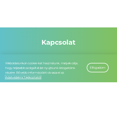
Kapcsolat
Weboldalunkon cookie-kat használunk, melyek célja,
Elfogadom
hogy teljesebb szolgáltatást nyújtsunk látogatóink
részére. Bővebb információért olvassa el az
Adatvédelmi Tájékoztatót
.