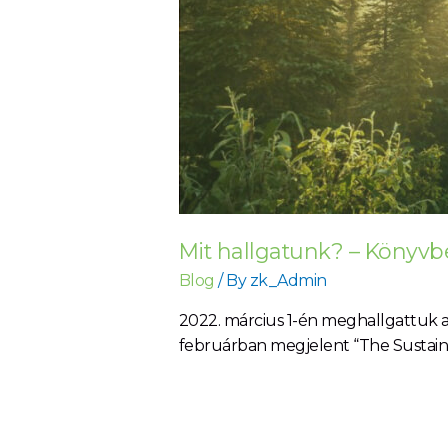
Mit hallgatunk? – Könyv
Blog
/ By
zk_Admin
2022. március 1-én meghallgattuk a
februárban megjelent “The Sustain